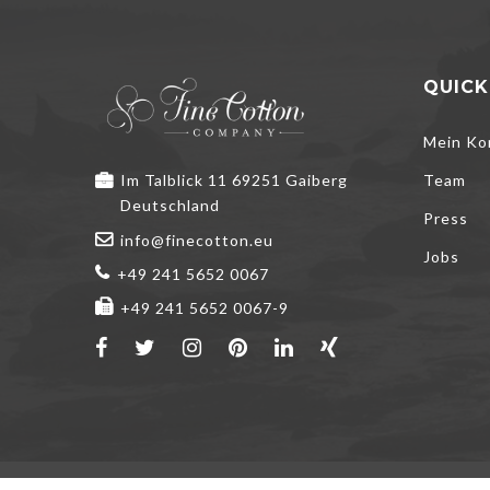
QUICK
Mein Ko
Im Talblick 11 69251 Gaiberg
Team
Deutschland
Press
info@finecotton.eu
Jobs
+49 241 5652 0067
+49 241 5652 0067-9
We use cookies 
you do not acce
please read th
ACCEPT