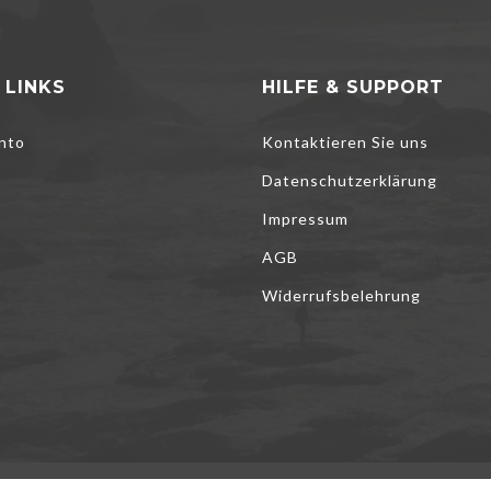
 LINKS
HILFE & SUPPORT
nto
Kontaktieren Sie uns
Datenschutzerklärung
Impressum
AGB
Widerrufsbelehrung
to help improve our services, make personal offers, and enhance your e
pt optional cookies below, your experience may be affected. If you wan
e
Cookie Policy
 ALL
REJECT ALL
MANAGE COOKIES