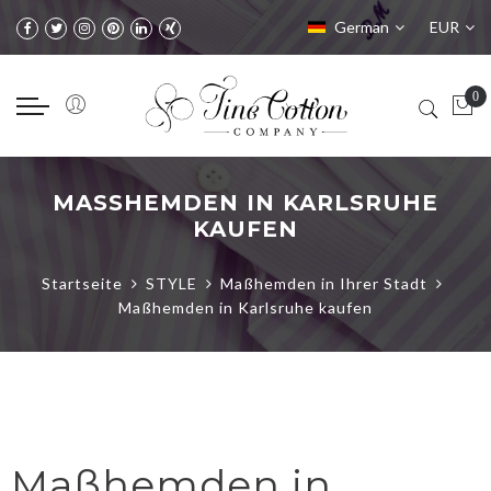
Sprache
Währung
German
EUR
MASSHEMDEN IN KARLSRUHE K
AUFEN
Startseite
STYLE
Maßhemden in Ihrer Stadt
Maßhemden in Karlsruhe kaufen
Maßhemden in