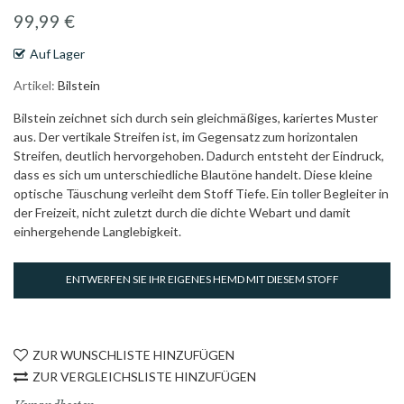
Bildgalerie
99,99 €
springen
Auf Lager
Artikel
Bilstein
Bilstein zeichnet sich durch sein gleichmäßiges, kariertes Muster
aus. Der vertikale Streifen ist, im Gegensatz zum horizontalen
Streifen, deutlich hervorgehoben. Dadurch entsteht der Eindruck,
dass es sich um unterschiedliche Blautöne handelt. Diese kleine
optische Täuschung verleiht dem Stoff Tiefe. Ein toller Begleiter in
der Freizeit, nicht zuletzt durch die dichte Webart und damit
einhergehende Langlebigkeit.
ENTWERFEN SIE IHR EIGENES HEMD MIT DIESEM STOFF
ZUR WUNSCHLISTE HINZUFÜGEN
ZUR VERGLEICHSLISTE HINZUFÜGEN