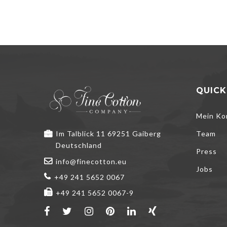
QUICK
Mein Ko
Im Talblick 11 69251 Gaiberg
Team
Deutschland
Press
info@finecotton.eu
Jobs
+49 241 5652 0067
+49 241 5652 0067-9
We use cookies 
you do not acce
please read th