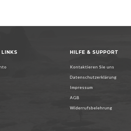
 LINKS
HILFE & SUPPORT
nto
Kontaktieren Sie uns
Datenschutzerklärung
Impressum
AGB
Widerrufsbelehrung
to help improve our services, make personal offers, and enhance your e
pt optional cookies below, your experience may be affected. If you wan
e
Cookie Policy