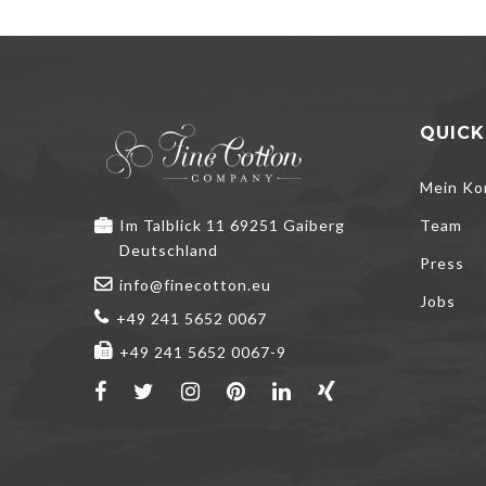
QUICK
Mein Ko
Im Talblick 11 69251 Gaiberg
Team
Deutschland
Press
info@finecotton.eu
Jobs
+49 241 5652 0067
+49 241 5652 0067-9
We use cookies 
you do not acce
please read th
ACCEPT