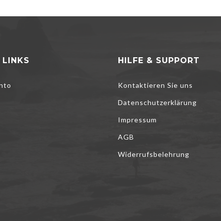
 LINKS
HILFE & SUPPORT
nto
Kontaktieren Sie uns
Datenschutzerklärung
Impressum
AGB
Widerrufsbelehrung
to help improve our services, make personal offers, and enhance your e
pt optional cookies below, your experience may be affected. If you wan
e
Cookie Policy
 ALL
REJECT ALL
MANAGE COOKIES