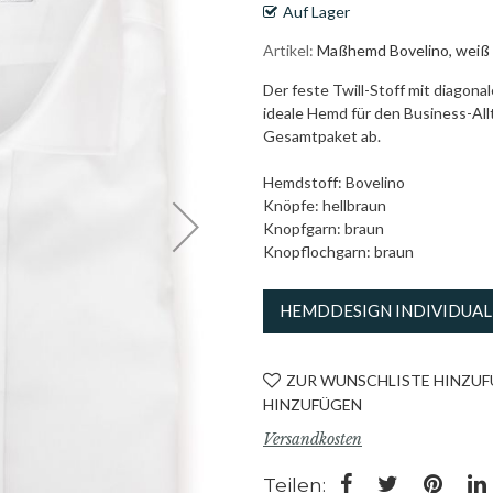
Auf Lager
Artikel
Maßhemd Bovelino, weiß
Der feste Twill-Stoff mit diagona
ideale Hemd für den Business-All
Gesamtpaket ab.
Hemdstoff: Bovelino
Knöpfe: hellbraun
Knopfgarn: braun
Knopflochgarn: braun
HEMDDESIGN INDIVIDUAL
ZUR WUNSCHLISTE HINZU
HINZUFÜGEN
Versandkosten
Teilen: